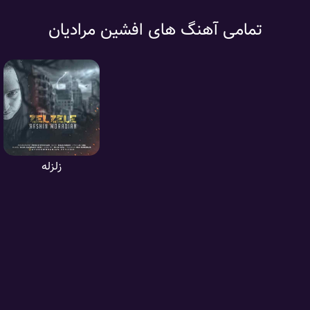
تمامی آهنگ های افشین مرادیان
زلزله