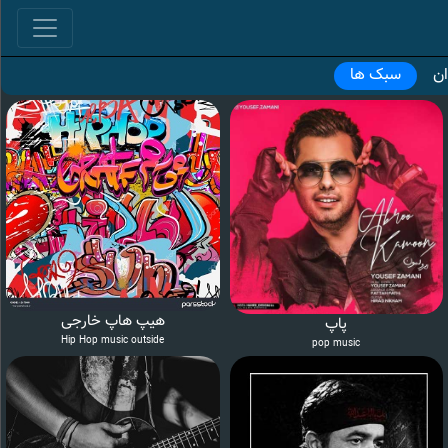
ان
سبک ها
هیپ هاپ خارجی
پاپ
Hip Hop music outside
pop music