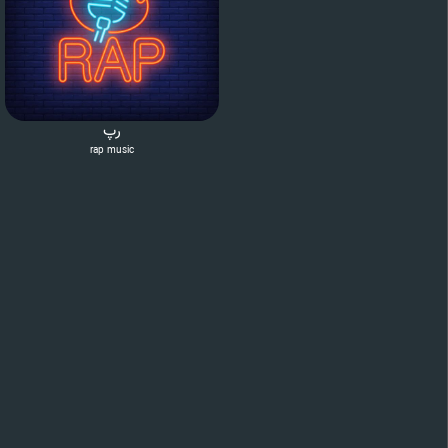
رپ
rap music