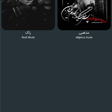
مذهبی
راک
Rock Music
religious music