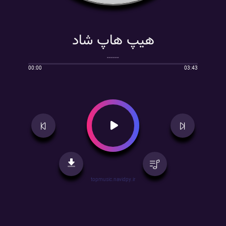
هیپ هاپ شاد
------
00:00
03:43
topmusic.navidpy.ir