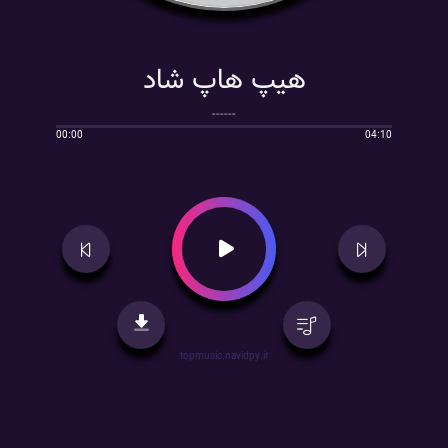
هیپ هاپ شاد
------
00:00
04:10
topmusic.navidpy.ir