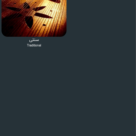
سنتی
Traditional