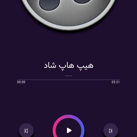
هیپ هاپ شاد
------
00:00
03:21