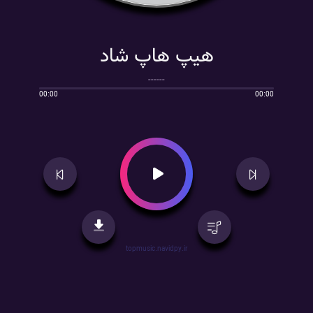
هیپ هاپ شاد
------
00:00
00:00
topmusic.navidpy.ir