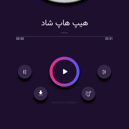
هیپ هاپ شاد
------
00:00
33:31
topmusic.navidpy.ir