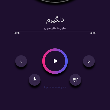
دلگیرم
علیرضا طلیسچی
00:00
00:00
topmusic.navidpy.ir