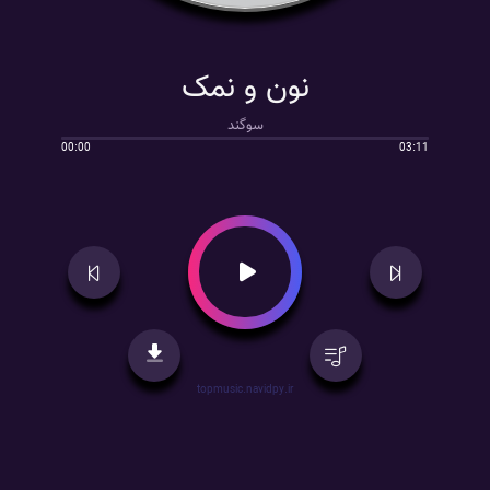
نون و نمک
سوگند
00:00
03:11
topmusic.navidpy.ir