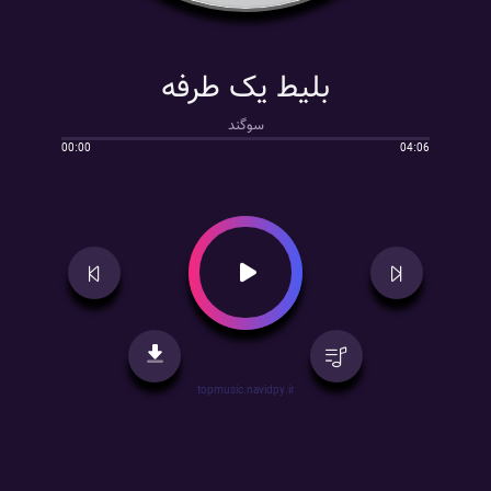
بلیط یک طرفه
سوگند
00:00
04:06
topmusic.navidpy.ir