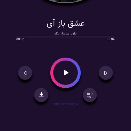
عشق باز آی
داود صادق نژاد
00:00
05:04
topmusic.navidpy.ir