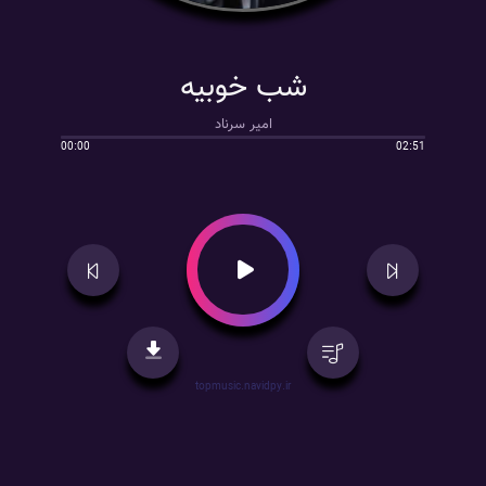
شب خوبیه
امیر سرناد
00:00
02:51
topmusic.navidpy.ir